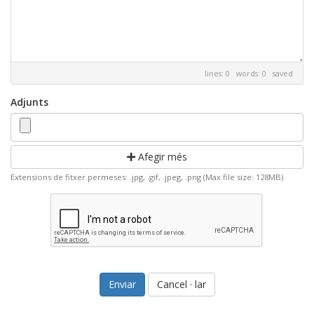
lines: 0 words: 0
saved
Adjunts
Afegir més
Extensions de fitxer permeses: .jpg, .gif, .jpeg, .png (Max file size: 128MB)
Cancel · lar