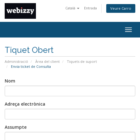
Català
Entrada
Veure Carro
Togg
navig
Tiquet Obert
Administració
Àrea del client
Tiquets de suport
Envia ticket de Consulta
Nom
Adreça electrònica
Assumpte