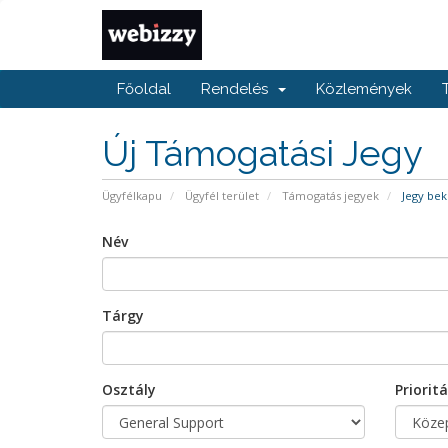
Főoldal
Rendelés
Közlemények
Új Támogatási Jegy
Ügyfélkapu
Ügyfél terület
Támogatás jegyek
Jegy bek
Név
Tárgy
Osztály
Prioritá