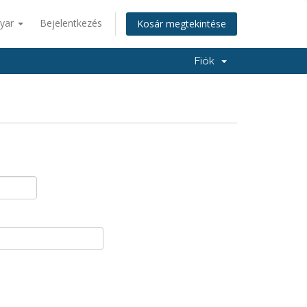
yar
Bejelentkezés
Kosár megtekintése
Fiók