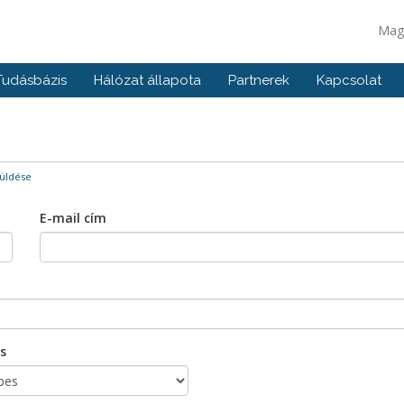
Mag
Tudásbázis
Hálózat állapota
Partnerek
Kapcsolat
üldése
E-mail cím
s