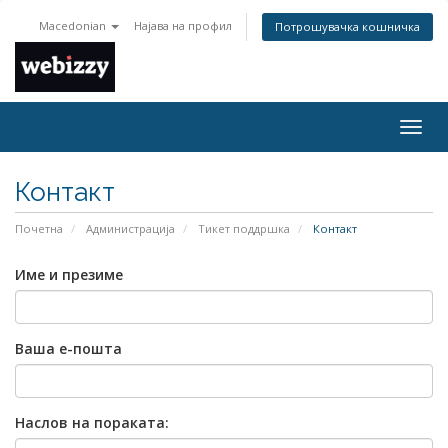
Macedonian
Најава на профил
Потрошувачка кошничка
Togg
navig
Контакт
Почетна
Администрација
Тикет поддршка
Контакт
Име и презиме
Ваша е-пошта
Наслов на пораката: