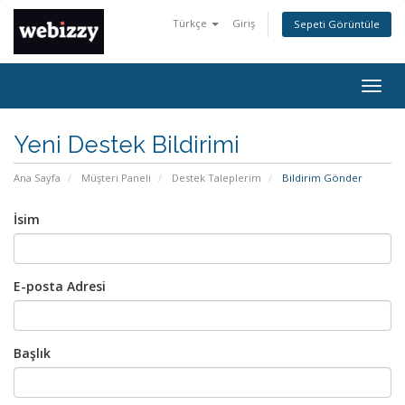
Türkçe
Giriş
Sepeti Görüntüle
Togg
navig
Yeni Destek Bildirimi
Ana Sayfa
Müşteri Paneli
Destek Taleplerim
Bildirim Gönder
İsim
E-posta Adresi
Başlık