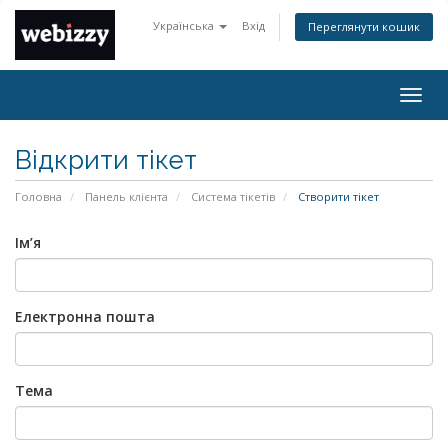
Українська
Вхід
Переглянути кошик
Togg
navig
Відкрити тікет
Головна
Панель клієнта
Система тікетів
Створити тікет
Ім’я
Електронна пошта
Тема