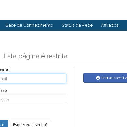
Base de Conhecimento
Status da Rede
Afiliados
n
Esta página é restrita
email
Entrar com F
esso
Esqueceu a senha?