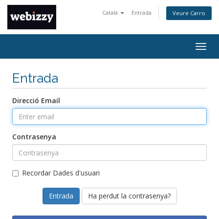
Català
Entrada
Veure Carro
Togg
navig
Entrada
Direcció Email
Contrasenya
Recordar Dades d'usuari
Ha perdut la contrasenya?