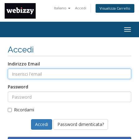
Italiano
Accedi
Visualizza Carrello
Attiv
Navi
Accedi
Indirizzo Email
Password
Ricordami
Password dimenticata?