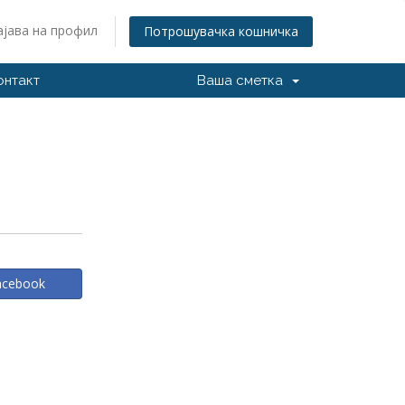
ајава на профил
Потрошувачка кошничка
онтакт
Ваша сметка
Facebook