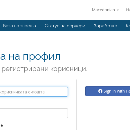
Macedonian
Н
База на знаења
Статус на сервери
Заработка
К
ва на профил
 регистрирани корисници.
Sign in with 
ме