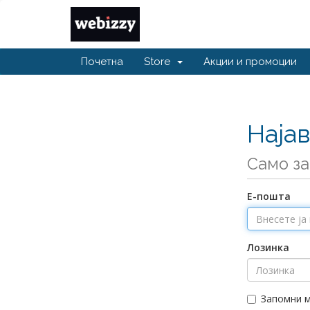
Почетна
Store
Акции и промоции
Наја
Само за
Е-пошта
Лозинка
Запомни 