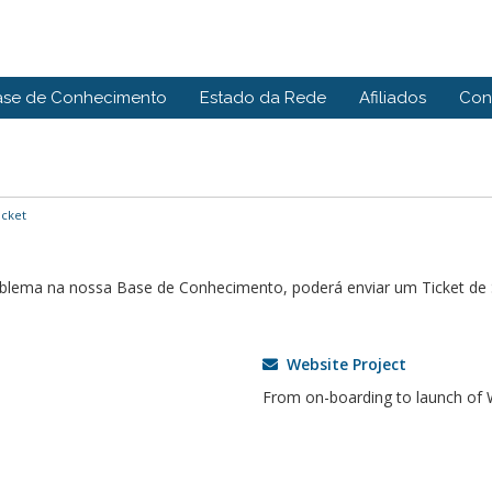
ase de Conhecimento
Estado da Rede
Afiliados
Con
icket
roblema na nossa Base de Conhecimento, poderá enviar um Ticket d
Website Project
From on-boarding to launch of 