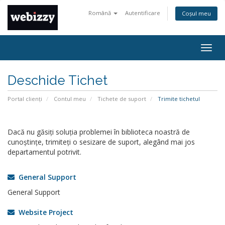
Română
Autentificare
Coșul meu
Navi
Togg
Deschide Tichet
Portal clienți
Contul meu
Tichete de suport
Trimite tichetul
Dacă nu găsiți soluția problemei în biblioteca noastră de
cunoștințe, trimiteți o sesizare de suport, alegând mai jos
departamentul potrivit.
General Support
General Support
Website Project